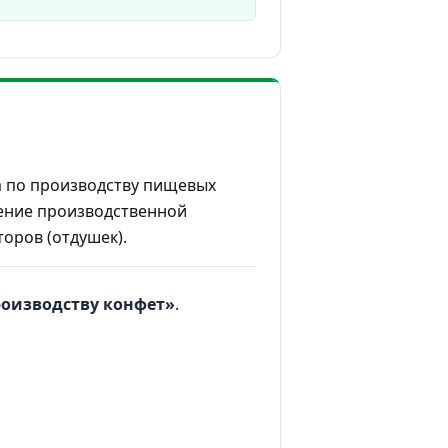
а по производству пищевых
рение производственной
оров (отдушек).
роизводству конфет»
.