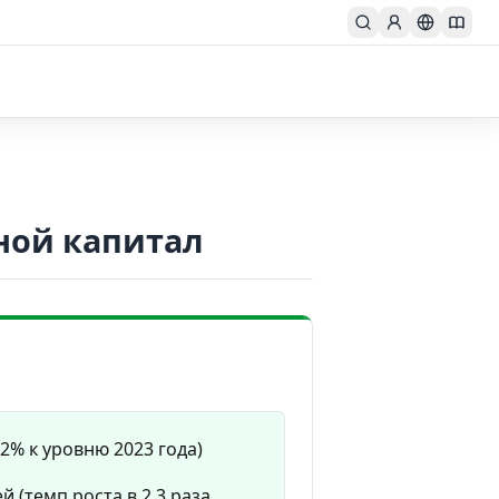
вной капитал
,2% к уровню 2023 года)
й (темп роста в 2,3 раза,